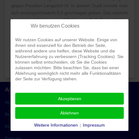
gegen Preußen Lengerich IV. In diesem Duell musste man
sich ersatzgeschwächt 6:0 geschlagen geben. Das nächste
Auswärtsspiel ging gegen SG Halverde/TuS Recke IV. Hier
Wir benutzen Cookies
konnte durch eine starke erste Halbzeit ein 4:0 erreicht
werden. Die zweite Halbzeit wurde etwas ruhiger und der
Wir nutzen Cookies auf unserer Website. Einige von
Endstand lautete 4:0 und die Heimreise wurde mit einem
ihnen sind essenziell für den Betrieb der Seite,
Sieg angetreten. Das letzte Spiel im Jahr 2025 gegen SV
während andere uns helfen, diese Website und die
Uffeln II, fiel aufgrund der dünnen Personaldecke leider
Nutzererfahrung zu verbessern (Tracking Cookies). Sie
können selbst entscheiden, ob Sie die Cookies
aus und wurde gegen uns gewertet.
zulassen möchten. Bitte beachten Sie, dass bei einer
Ablehnung womöglich nicht mehr alle Funktionalitäten
der Seite zur Verfügung stehen.
Allgemeines
Akzeptieren
Aufnahmeantrag
Ablehnen
Beiträge
Weitere Informationen
|
Impressum
Kündigung
Satzung