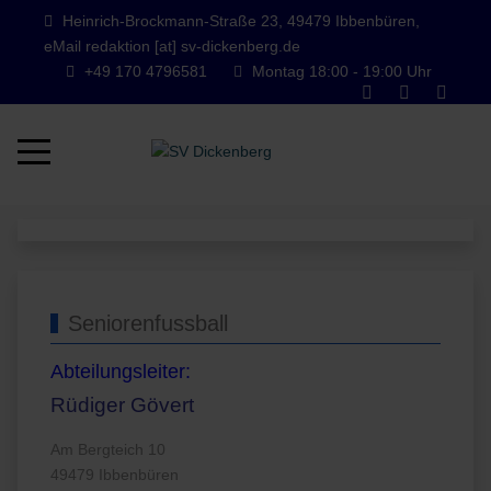
Heinrich-Brockmann-Straße 23, 49479 Ibbenbüren,
eMail redaktion [at] sv-dickenberg.de
+49 170 4796581
Montag 18:00 - 19:00 Uhr
Mobile Menu Toggle
Seniorenfussball
Abteilungsleiter:
Rüdiger Gövert
Am Bergteich 10
49479 Ibbenbüren