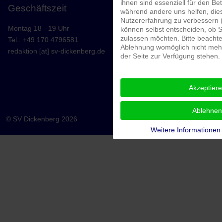
ihnen sind essenziell für den Bet
Geschäftszeit
während andere uns helfen, die
Nutzererfahrung zu verbessern (
Montag 18 - 19 Uhr
können selbst entscheiden, ob S
zulassen möchten. Bitte beachte
Tel.: +49 170 4796581
Ablehnung womöglich nicht mehr 
redaktion [at] sv-dickenberg.de
der Seite zur Verfügung stehen.
Akzeptier
Ablehnen
© SV Dickenberg 2026
Weitere Informationen