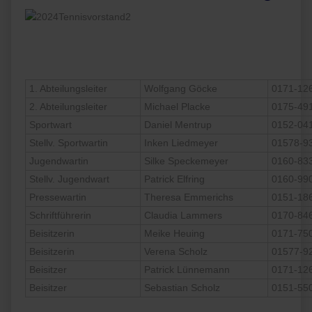
1. Abteilungsleiter
Wolfgang Göcke
0171-12
2. Abteilungsleiter
Michael Placke
0175-49
Sportwart
Daniel Mentrup
0152-04
Stellv. Sportwartin
Inken Liedmeyer
01578-9
Jugendwartin
Silke Speckemeyer
0160-83
Stellv. Jugendwart
Patrick Elfring
0160-99
Pressewartin
Theresa Emmerichs
0151-18
Schriftführerin
Claudia Lammers
0170-84
Beisitzerin
Meike Heuing
0171-75
Beisitzerin
Verena Scholz
01577-9
Beisitzer
Patrick Lünnemann
0171-12
Beisitzer
Sebastian Scholz
0151-55