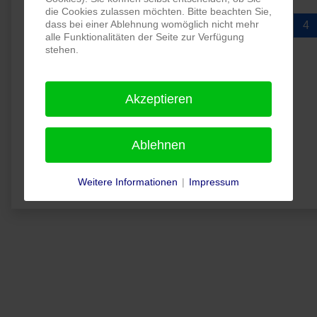
Beiträge
die Cookies zulassen möchten. Bitte beachten Sie,
dass bei einer Ablehnung womöglich nicht mehr
1
2
3
4
alle Funktionalitäten der Seite zur Verfügung
stehen.
Unterkategorien
Akzeptieren
Vorstand
Jubifeier
Ablehnen
Kinderschutz
Weitere Informationen
|
Impressum