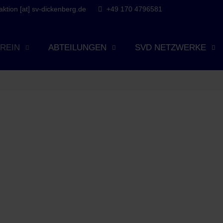
tion [at] sv-dickenberg.de
+49 170 4796581
REIN
ABTEILUNGEN
SVD NETZWERKE