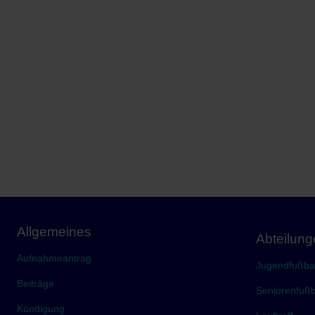
Allgemeines
Abteilun
Aufnahmeantrag
Jugendfußbal
Beiträge
Seniorenfußb
Kündigung