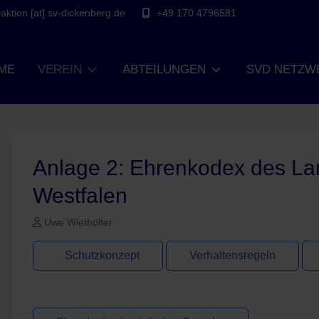
ktion [at] sv-dickenberg.de
+49 170 4796581
ME
VEREIN
ABTEILUNGEN
SVD NETZW
Anlage 2: Ehrenkodex des La
Westfalen
Uwe Wiethölter
Schutzkonzept
Verhaltensregeln