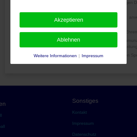
eine positive und aktive Vorbildfunktion im Kampf gegen
von Leistungsmanipulation zu übernehmen.
beim Umgang mit personenbezogen Daten der mir anver
Akzeptieren
Datenschutzbestimmungen einzuhalten.
einzugreifen, wenn in meinem Umfeld gegen diesen Ehren
Ablehnen
Professionelle Unterstützung hinzuzuziehen (kommu
Verantwortlichen z.B. Vorgesetzte/Vorstand auf der Leitun
diesen Ehrenkodex auch im Umgang mit erwachsenen Sport
Weitere Informationen
|
Impressum
Sonstiges
gen
Kontakt
l
Impressum
all
Datenschutz