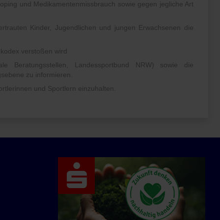
 Doping und Medikamentenmissbrauch sowie gegen jegliche Art
trauten Kinder, Jugendlichen und jungen Erwachsenen die
kodex verstoßen wird
nale Beratungsstellen, Landessportbund NRW) sowie die
gsebene zu informieren.
lerinnen und Sportlern einzuhalten.