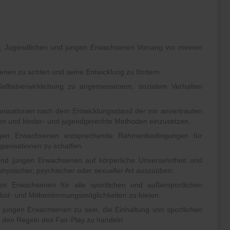
r, Jugendlichen und jungen Erwachsenen Vorrang vor meinen
enen zu achten und seine Entwicklung zu fördern.
Selbstverwirklichung zu angemessenem, sozialem Verhalten
ganisationen nach dem Entwicklungsstand der mir anvertrauten
en und kinder- und jugendgerechte Methoden einzusetzen.
ungen Erwachsenen entsprechende Rahmenbedingungen für
ganisationen zu schaffen.
und jungen Erwachsenen auf körperliche Unversehrtheit und
physischer, psychischer oder sexueller Art auszuüben.
en Erwachsenen für alle sportlichen und außersportlichen
bst- und Mitbestimmungsmöglichkeiten zu bieten.
d jungen Erwachsenen zu sein, die Einhaltung von sportlichen
 den Regeln des Fair-Play zu handeln.