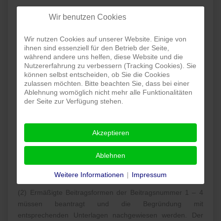
§ 2 Beiträge
Wir benutzen Cookies
Grundbeitrag
Nr.:
Bezeichnung
/Monat
Wir nutzen Cookies auf unserer Website. Einige von
ihnen sind essenziell für den Betrieb der Seite,
1
Erwachsener
9,00 €
während andere uns helfen, diese Website und die
Kinder und Jugendliche bis zum
Nutzererfahrung zu verbessern (Tracking Cookies). Sie
2
6,00 €
können selbst entscheiden, ob Sie die Cookies
18. Lebensjahr
zulassen möchten. Bitte beachten Sie, dass bei einer
3
Ehepaar
17,50 €
Ablehnung womöglich nicht mehr alle Funktionalitäten
der Seite zur Verfügung stehen.
(1)
4
Familienbeitrag
20,50 €
(1)
Eltern plus Kinder bis 18 Jahre oder 1 Elternteil plus
Kinder und mehr
Akzeptieren
Ablehnen
(1) Für die Beitragshöhe ist der am Fälligkeitstag
bestehende Mitgliederstatus maßgebend.
Weitere Informationen
|
Impressum
(2) Ermäßigte Beitragsformen der Beitragsnummer 1 – 4
müssen beantragt und die Begründung mit
entsprechenden Unterlagen nachgewiesen werden. Der