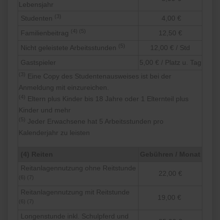
Lebensjahr
(3)
Studenten
4,00 €
(4) (5)
Familienbeitrag
12,50 €
(5)
Nicht geleistete Arbeitsstunden
12,00 € / Std
Gastspieler
5,00 € / Platz u. Tag
(3)
Eine Copy des Studentenausweises ist bei der
Anmeldung mit einzureichen.
(4)
Eltern plus Kinder bis 18 Jahre oder 1 Elternteil plus
Kinder und mehr
(5)
Jeder Erwachsene hat 5 Arbeitsstunden pro
Kalenderjahr zu leisten
(4) Reiten
Gebühren / Monat
Reitanlagennutzung ohne Reitstunde
22,00 €
(6) (7)
Reitanlagennutzung mit Reitstunde
19,00 €
(6) (7)
Longenstunde inkl. Schulpferd und