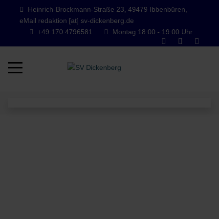
Heinrich-Brockmann-Straße 23, 49479 Ibbenbüren,
eMail redaktion [at] sv-dickenberg.de
+49 170 4796581
Montag 18:00 - 19:00 Uhr
Mobile Menu Toggle
Wir sind die
Radwanderabteilung des SV
Dickenberg
Die Radwander-Abteilung des SVD gibt es