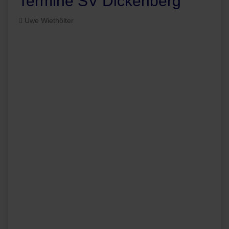
Termine SV Dickenberg
Uwe Wiethölter