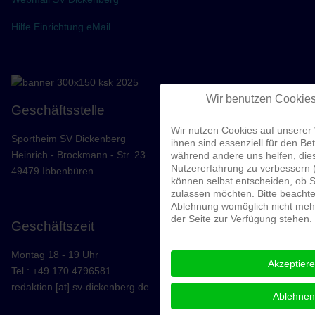
Hilfe Einrichtung eMail
Wir benutzen Cookie
Geschäftsstelle
Wir nutzen Cookies auf unserer 
Sportheim SV Dickenberg
ihnen sind essenziell für den Bet
Heinrich - Brockmann - Str. 23
während andere uns helfen, die
Nutzererfahrung zu verbessern (
49479 Ibbenbüren
können selbst entscheiden, ob S
zulassen möchten. Bitte beachte
Ablehnung womöglich nicht mehr 
der Seite zur Verfügung stehen.
Geschäftszeit
Montag 18 - 19 Uhr
Akzeptier
Tel.: +49 170 4796581
redaktion [at] sv-dickenberg.de
Ablehnen