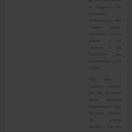
außerordentliche
n Support. Die
lautstarke
Anfeuerung der
"blauen Wand"
zauberte immer
wieder ein
Lächeln in die
Gesichter der
Läuferinnen und
Läufer.
Von den 7
Läufern waren
es für Matthias
Sloot, Michael
Ratersmann und
Norbert Robbe
die ersten
Sixdays. Für die