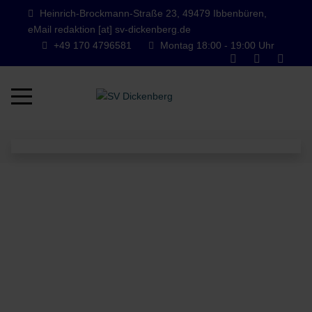
Heinrich-Brockmann-Straße 23, 49479 Ibbenbüren,
eMail redaktion [at] sv-dickenberg.de
+49 170 4796581
Montag 18:00 - 19:00 Uhr
Mobile Menu Toggle
Wir sind der Lauftreff vom SV
Dickenberg