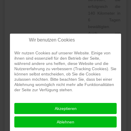
erfolgreich die
140 Kilometer in
6 Tagen
bewältigten.
Auch ein
Wir benutzen Cookies
Podestplatz gab
es für den SV
Wir nutzen Cookies auf unserer Website. Einige von
Dickenberg.
ihnen sind essenziell für den Betrieb der Seite,
Moritz Stöttner
während andere uns helfen, diese Website und die
belegte in der
Nutzererfahrung zu verbessern (Tracking Cookies). Sie
Altergruppe M30
können selbst entscheiden, ob Sie die Cookies
zulassen möchten. Bitte beachten Sie, dass bei einer
den 3. Platz und
Ablehnung womöglich nicht mehr alle Funktionalitäten
belegte am Ende
der Seite zur Verfügung stehen.
einen
hervorragenden
37. Platz in der
Akzeptieren
Gesamtwertung.
Nur zweieinhalb
Ablehnen
Minuten dahinter