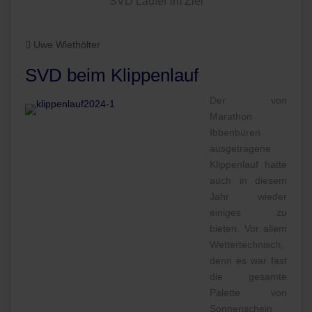
SVD Läufer im Ziel
Uwe Wiethölter
SVD beim Klippenlauf
Der von
Marathon
Ibbenbüren
ausgetragene
Klippenlauf hatte
auch in diesem
Jahr wieder
einiges zu
bieten. Vor allem
Wettertechnisch,
denn es war fast
die gesamte
Palette von
Sonnenschein