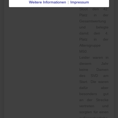
Weitere Informationen
|
Impressum
belegte Matthias
Sloot den 42.
Platz in der
Gesamtwertung
und belegte
damit den 4.
Platz in der
Altersgruppe
M50.
Leider waren in
diesem Jahr
keine Damen
des SVD am
Start. Die waren
dafür aber
besonders gut
an der Strecke
vertreten und
sorgten für einen