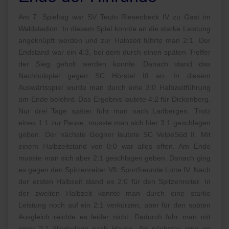
Am 7. Spieltag war SV Teuto Riesenbeck IV zu Gast im
Waldstadion. In diesem Spiel konnte an die starke Leistung
angeknüpft werden und zur Halbzeit führte man 2:1. Der
Endstand war ein 4:3, bei dem durch einen späten Treffer
der Sieg geholt werden konnte. Danach stand das
Nachholspiel gegen SC Hörstel III an. In diesem
Auswärtsspiel wurde man durch eine 3:0 Halbzeitführung
am Ende belohnt. Das Ergebnis lautete 4:2 für Dickenberg.
Nur drei Tage später fuhr man nach Ladbergen. Trotz
eines 1:1 zur Pause, musste man sich hier 3:1 geschlagen
geben. Der nächste Gegner lautete SC VelpeSüd II. Mit
einem Halbzeitstand von 0:0 war alles offen. Am Ende
musste man sich aber 2:1 geschlagen geben. Danach ging
es gegen den Spitzenreiter VfL Sportfreunde Lotte IV. Nach
der ersten Halbzeit stand es 2:0 für den Spitzenreiter. In
der zweiten Halbzeit konnte man durch eine starke
Leistung noch auf ein 2:1 verkürzen, aber für den späten
Ausgleich reichte es leider nicht. Dadurch fuhr man mit
einer 2:1 Niederlage nach Hause. Als nächstes ging es