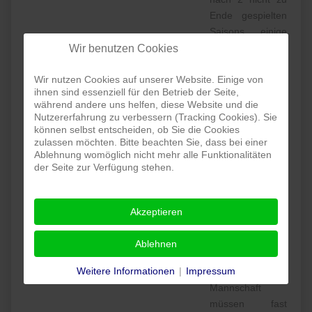
Ende gespielten
Saisons einige
wichtige Spieler
Wir benutzen Cookies
der 1. und 2.
Wir nutzen Cookies auf unserer Website. Einige von
Mannschaft
ihnen sind essenziell für den Betrieb der Seite,
verloren. Dies
während andere uns helfen, diese Website und die
wirkt sich
Nutzererfahrung zu verbessern (Tracking Cookies). Sie
natürlich auf die
können selbst entscheiden, ob Sie die Cookies
zulassen möchten. Bitte beachten Sie, dass bei einer
sportliche
Ablehnung womöglich nicht mehr alle Funktionalitäten
Leistungsstärke
der Seite zur Verfügung stehen.
aus. Aber auch
die Kader aller
Mannschaften
Akzeptieren
sind dadurch
sehr knapp
Ablehnen
besetzt. Die 2.
Weitere Informationen
|
Impressum
Und die 3.
Mannschaft
müssen fast