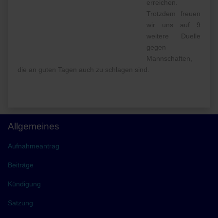
erreichen.
Trotzdem freuen
wir uns auf 9
weitere Duelle
gegen
Mannschaften,
die an guten Tagen auch zu schlagen sind.
Allgemeines
Aufnahmeantrag
Beiträge
Kündigung
Satzung