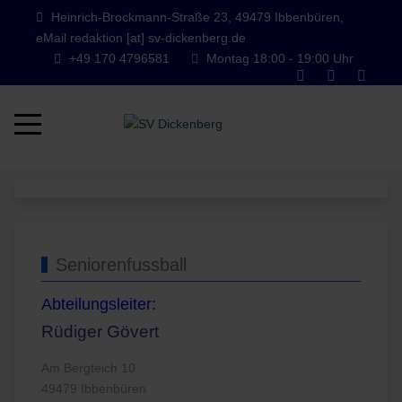
Heinrich-Brockmann-Straße 23, 49479 Ibbenbüren,
eMail redaktion [at] sv-dickenberg.de
+49 170 4796581
Montag 18:00 - 19:00 Uhr
Mobile Menu Toggle
Seniorenfussball
Abteilungsleiter:
Rüdiger Gövert
Am Bergteich 10
49479 Ibbenbüren