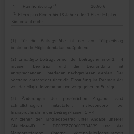
(1)
4
Familienbeitrag
20,50 €
(1)
Eltern plus Kinder bis 18 Jahre oder 1 Elternteil plus
Kinder und mehr
(1) Für die Beitragshöhe ist der am Fälligkeitstag
bestehende Mitgliederstatus maßgebend.
(2) Ermäßigte Beitragsformen der Beitragsnummer 1 – 4
müssen beantragt und die Begründung mit
entsprechenden Unterlagen nachgewiesen werden. Der
Vorstand entscheidet über die Einstufung im Rahmen der
von der Mitgliederversammlung vorgegebenen Beträge.
(3) Änderungen der persönlichen Angaben sind
schnellstmöglich mitzuteilen, insbesondere bei
Inanspruchnahme der Beitragsklassen 1 – 4.
Wir ziehen den Mitgliedsbeitrag unter Angabe unserer
Gläubiger-ID ID: DE03ZZZ00000784839 und der
Mandatsreferenz (interne Vereins-Mitgliedsnummer)