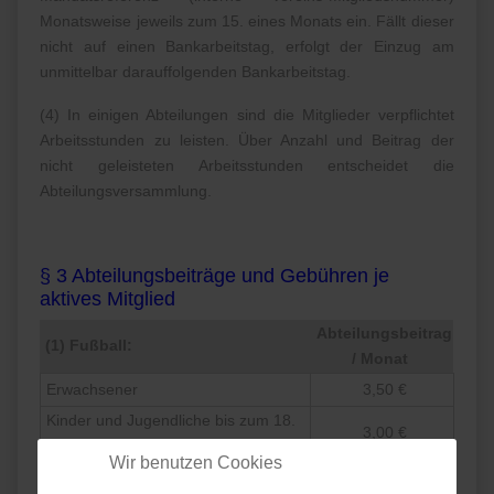
Monatsweise jeweils zum 15. eines Monats ein. Fällt dieser
nicht auf einen Bankarbeitstag, erfolgt der Einzug am
unmittelbar darauffolgenden Bankarbeitstag.
(4) In einigen Abteilungen sind die Mitglieder verpflichtet
Arbeitsstunden zu leisten. Über Anzahl und Beitrag der
nicht geleisteten Arbeitsstunden entscheidet die
Abteilungsversammlung.
§ 3 Abteilungsbeiträge und Gebühren je
aktives Mitglied
Abteilungsbeitrag
(1) Fußball:
/ Monat
Erwachsener
3,50 €
Kinder und Jugendliche bis zum 18.
3,00 €
Lebensjahr
Wir benutzen Cookies
(2)
Nicht geleistete Arbeitsstunden
12,50 €