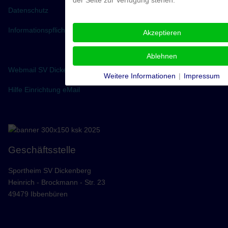
der Seite zur Verfügung stehen.
Datenschutz
Informationspflichten
Akzeptieren
Ablehnen
Webmail SV Dickenberg
Weitere Informationen
|
Impressum
Hilfe Einrichtung eMail
Geschäftsstelle
Sportheim SV Dickenberg
Heinrich - Brockmann - Str. 23
49479 Ibbenbüren