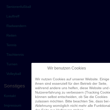
Seniorenfußball
Lauftreff
Radwandern
Reiten
Tennis
Tischtennis
Turnen
Wir benutzen Cookies
Volleyball
Wir nutzen Cookies auf unserer Website. Einige
ihnen sind essenziell für den Betrieb der Seite,
Sonstiges
während andere uns helfen, diese Website und 
Nutzererfahrung zu verbessern (Tracking Cookie
Kontakt
können selbst entscheiden, ob Sie die Cookies
zulassen möchten. Bitte beachten Sie, dass bei 
Impressum
Ablehnung womöglich nicht mehr alle Funktional