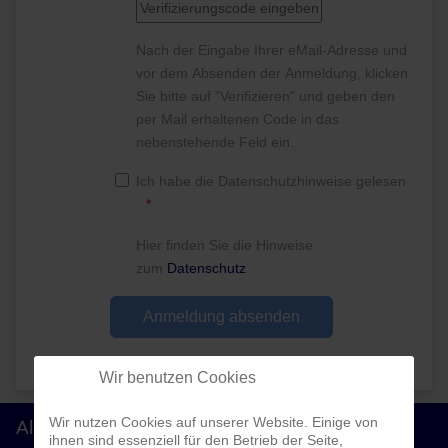
Nach der Eingabe Ihrer eMail-Adresse und
vor dem Absenden der Anmeldung, klicken
Sie bitte auf "Verifizieren" und geben den
per Mail erhaltenen Code in das
nebenstehende Feld ein.
Ich habe die Datenschutzhinweise gelesen
Hier finden Sie die Hinweise
zum
Datenschutz
Wir benutzen Cookies
Wir nutzen Cookies auf unserer Website. Einige von
Allgemeines
ihnen sind essenziell für den Betrieb der Seite,