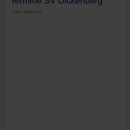
Termine SV Dickenberg
Uwe Wiethölter