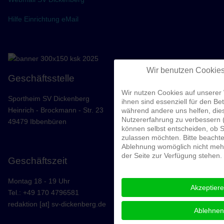
Hilfe Einrichtung eMail
Wir benutzen Cookie
Geschäftsstelle
Wir nutzen Cookies auf unserer 
Sportheim SV Dickenberg
ihnen sind essenziell für den Bet
Heinrich - Brockmann - Str. 23
während andere uns helfen, die
Nutzererfahrung zu verbessern (
49479 Ibbenbüren
können selbst entscheiden, ob S
zulassen möchten. Bitte beachte
Ablehnung womöglich nicht mehr 
der Seite zur Verfügung stehen.
Geschäftszeit
Montag 18 - 19 Uhr
Akzeptier
Tel.: +49 170 4796581
redaktion [at] sv-dickenberg.de
Ablehnen