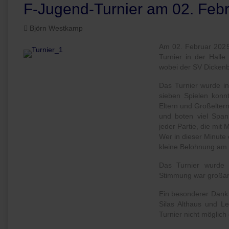
F-Jugend-Turnier am 02. Feb
Björn Westkamp
Am 02. Februar 2025
Turnier in der Hall
wobei der SV Dickenb
Das Turnier wurde in
sieben Spielen konnt
Eltern und Großeltern
und boten viel Span
jeder Partie, die mit
Wer in dieser Minute e
kleine Belohnung am 
Das Turnier wurde 
Stimmung war großarti
Ein besonderer Dank 
Silas Althaus und L
Turnier nicht möglic