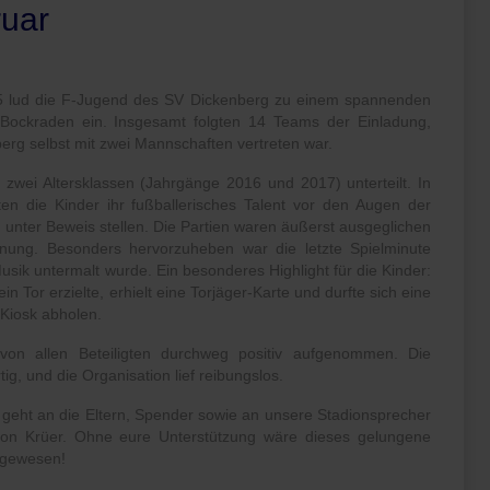
ruar
 lud die F-Jugend des SV Dickenberg zu einem spannenden
e Bockraden ein. Insgesamt folgten 14 Teams der Einladung,
erg selbst mit zwei Mannschaften vertreten war.
 zwei Altersklassen (Jahrgänge 2016 und 2017) unterteilt. In
en die Kinder ihr fußballerisches Talent vor den Augen der
 unter Beweis stellen. Die Partien waren äußerst ausgeglichen
nung. Besonders hervorzuheben war die letzte Spielminute
 Musik untermalt wurde. Ein besonderes Highlight für die Kinder:
in Tor erzielte, erhielt eine Torjäger-Karte und durfte sich eine
Kiosk abholen.
von allen Beteiligten durchweg positiv aufgenommen. Die
g, und die Organisation lief reibungslos.
geht an die Eltern, Spender sowie an unsere Stadionsprecher
eon Krüer. Ohne eure Unterstützung wäre dieses gelungene
h gewesen!