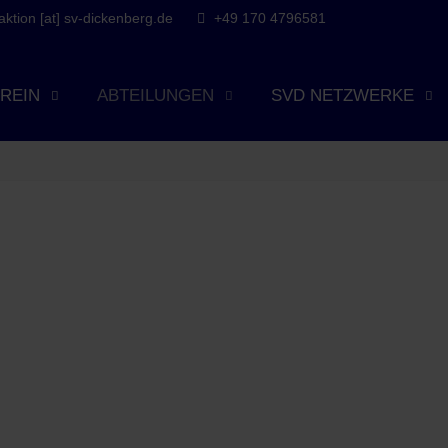
tion [at] sv-dickenberg.de
+49 170 4796581
REIN
ABTEILUNGEN
SVD NETZWERKE