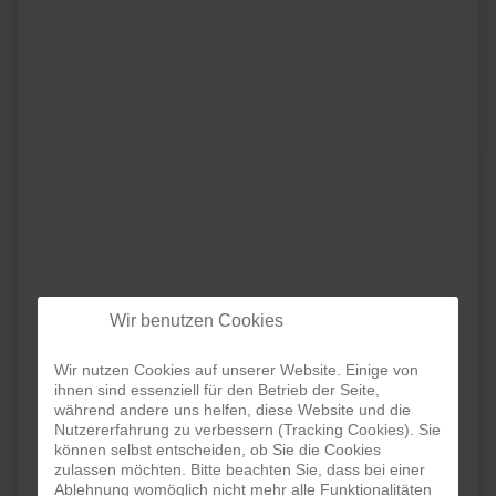
Wir benutzen Cookies
Wir nutzen Cookies auf unserer Website. Einige von
ihnen sind essenziell für den Betrieb der Seite,
während andere uns helfen, diese Website und die
Nutzererfahrung zu verbessern (Tracking Cookies). Sie
können selbst entscheiden, ob Sie die Cookies
zulassen möchten. Bitte beachten Sie, dass bei einer
Ablehnung womöglich nicht mehr alle Funktionalitäten