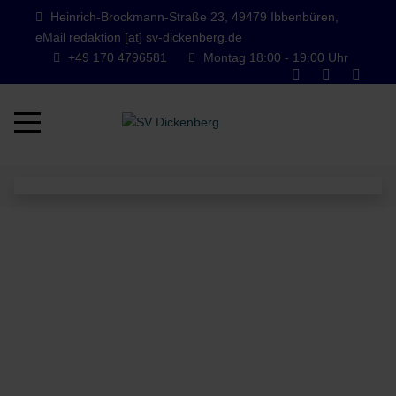
Heinrich-Brockmann-Straße 23, 49479 Ibbenbüren,
eMail redaktion [at] sv-dickenberg.de
+49 170 4796581
Montag 18:00 - 19:00 Uhr
Mobile Menu Toggle
Wir sind der Lauftreff vom SV
Dickenberg