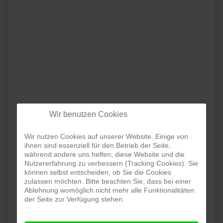
Wir benutzen Cookies
Wir nutzen Cookies auf unserer Website. Einige von
ihnen sind essenziell für den Betrieb der Seite,
während andere uns helfen, diese Website und die
Nutzererfahrung zu verbessern (Tracking Cookies). Sie
können selbst entscheiden, ob Sie die Cookies
zulassen möchten. Bitte beachten Sie, dass bei einer
Ablehnung womöglich nicht mehr alle Funktionalitäten
der Seite zur Verfügung stehen.