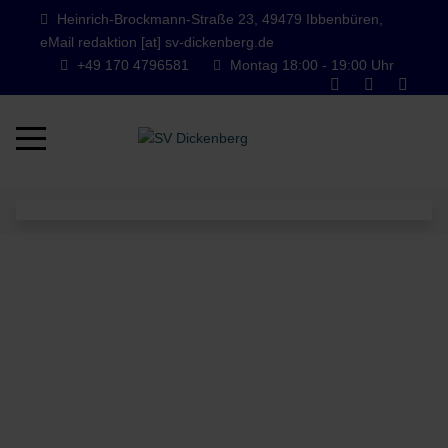
Heinrich-Brockmann-Straße 23, 49479 Ibbenbüren,
eMail redaktion [at] sv-dickenberg.de
+49 170 4796581
Montag 18:00 - 19:00 Uhr
Mobile Menu Toggle
Wir sind der Lauftreff vom SV
Dickenberg