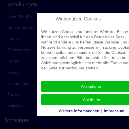
Abteilungen
Jugendfußball
Wir benutzen Cookies
Seniorenfußball
Wir nutzen Cookies auf unserer Website. Einige
ihnen sind essenziell für den Betrieb der Seite,
Lauftreff
während andere uns helfen, diese Website und 
Nutzererfahrung zu verbessern (Tracking Cookie
Radwandern
können selbst entscheiden, ob Sie die Cookies
zulassen möchten. Bitte beachten Sie, dass bei 
Reiten
Ablehnung womöglich nicht mehr alle Funktional
der Seite zur Verfügung stehen.
Tennis
Tischtennis
Akzeptieren
Turnen
Ablehnen
Volleyball
Weitere Informationen
|
Impressum
Sonstiges