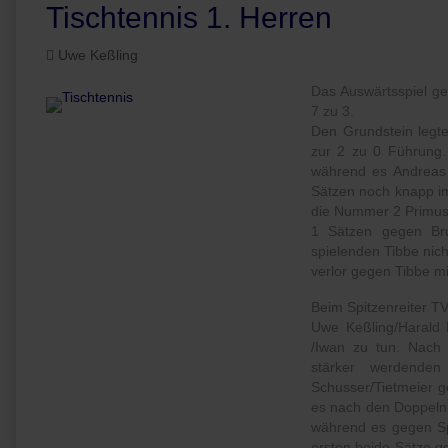
Tischtennis 1. Herren
Uwe Keßling
Das Auswärtsspiel g
7 zu 3.
Den Grundstein legte
zur 2 zu 0 Führung.
während es Andreas
Sätzen noch knapp im
die Nummer 2 Primus m
1 Sätzen gegen Bru
spielenden Tibbe nich
verlor gegen Tibbe m
Beim Spitzenreiter T
Uwe Keßling/Harald 
/Iwan zu tun. Nach
stärker werdende
Schusser/Tietmeier g
es nach den Doppeln
während es gegen Spi
ersten beide Sätze g