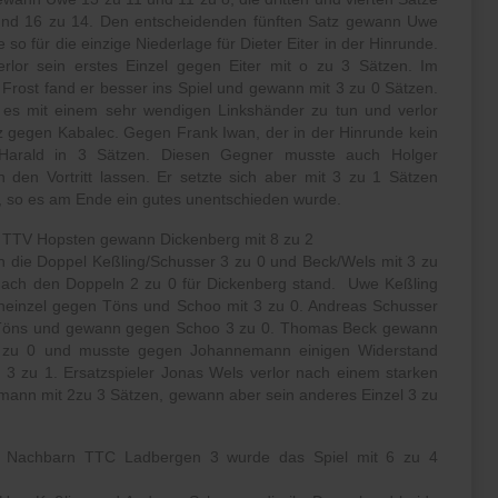
und 16 zu 14. Den entscheidenden fünften Satz gewann Uwe
 so für die einzige Niederlage für Dieter Eiter in der Hinrunde.
rlor sein erstes Einzel gegen Eiter mit o zu 3 Sätzen. Im
 Frost fand er besser ins Spiel und gewann mit 3 zu 0 Sätzen.
e es mit einem sehr wendigen Linkshänder zu tun und verlor
z gegen Kabalec. Gegen Frank Iwan, der in der Hinrunde kein
or Harald in 3 Sätzen. Diesen Gegner musste auch Holger
n den Vortritt lassen. Er setzte sich aber mit 3 zu 1 Sätzen
 so es am Ende ein gutes unentschieden wurde.
 TTV Hopsten gewann Dickenberg mit 8 zu 2
h die Doppel Keßling/Schusser 3 zu 0 und Beck/Wels mit 3 zu
nach den Doppeln 2 zu 0 für Dickenberg stand. Uwe Keßling
neinzel gegen Töns und Schoo mit 3 zu 0. Andreas Schusser
 Töns und gewann gegen Schoo 3 zu 0. Thomas Beck gewann
 3 zu 0 und musste gegen Johannemann einigen Widerstand
3 zu 1. Ersatzspieler Jonas Wels verlor nach einem starken
ann mit 2zu 3 Sätzen, gewann aber sein anderes Einzel 3 zu
 Nachbarn TTC Ladbergen 3 wurde das Spiel mit 6 zu 4