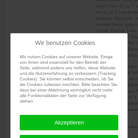
verlor Uwe 11 zu 7 
mit 11 zu 3 und sorgte
Andreas Schusser ve
zweiten Einzel gegen
Harald Fischer hatt
knapp im fünften Sat
Wir benutzen Cookies
Spiel verlor, verl
Tietmeier in 3 Sätze
gegen Kabalec durch,
Wir nutzen Cookies auf unserer Website. Einige
von ihnen sind essenziell für den Betrieb der
Das Heimspiel gegen
Seite, während andere uns helfen, diese Website
Zu Anfang setzen sic
und die Nutzererfahrung zu verbessern (Tracking
1 durch so dass es 
Cookies). Sie können selbst entscheiden, ob Sie
die Cookies zulassen möchten. Bitte beachten Sie,
gewann beide Spitze
dass bei einer Ablehnung womöglich nicht mehr
verlor 0 zu 3 gegen
alle Funktionalitäten der Seite zur Verfügung
sein erstes Einzel
stehen.
brechen und gewann 
Spiel gegen Johannem
0.
Akzeptieren
Gegen den Tabellen
gewonnen.