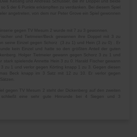
Uwe Keßling und Andreas Schusser, die ihr Doppel und beide
so 5 der 6 Punkte erkämpften zu verdanken. Bei diesem Spiel
ieler angetreten, von dem nur Peter Grove ein Spiel gewonnen
 Hinserie gegen TV Mesum 2 wurde mit 7 zu 3 gewonnen.
Fischer und Tietmeier/Beck gewannen ihre Doppel mit 3 zu
 seine Einzel gegen Schorz (3 zu 1) und Hein (3 zu 0) . Er
runde kein Einzel und hatte so den größten Anteil der guten
kenberg. Holger Tietmeier gewann gegen Schorz 3 zu 1 und
hr stark spielende Annette Hein 3 zu 0. Harald Fischer gewann
3 zu 1 und verlor gegen Körting knapp 1 zu 3. Gegen diesen
mas Beck knapp im 3 Satz mit 12 zu 10. Er verlor gegen
 Sätzen.
iel gegen TV Mesum 2 steht der Dickenberg auf den zweiten
 schließt eine sehr gute Hinrunde bei 4 Siegen und 3