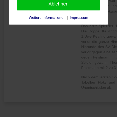
Dieses Ergebnis war 
Ablehnen
Einzel gewannen und 
wurde mit 2 Ersatzsp
hat.
Weitere Informationen
|
Impressum
Das letzte Spiel der
Die Doppel Keßling/
1.Uwe Keßling gewann
verlor die ganze Hin
Hinrunde des SV Dic
verlor gegen eine se
gegen Feistmann mit 
Spieler gewann Tho
Feistmann mit 2 zu 3
Nach dem letzten Sp
Tabellen Platz und
Unentschieden ab.