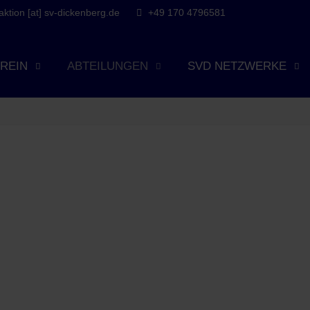
tion [at] sv-dickenberg.de
+49 170 4796581
REIN
ABTEILUNGEN
SVD NETZWERKE