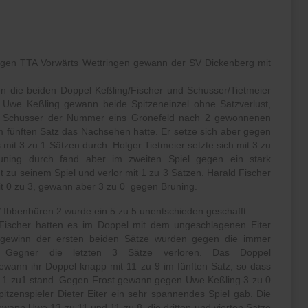
egen TTA Vorwärts Wettringen gewann der SV Dickenberg mit
n die beiden Doppel Keßling/Fischer und Schusser/Tietmeier
 Uwe Keßling gewann beide Spitzeneinzel ohne Satzverlust,
 Schusser der Nummer eins Grönefeld nach 2 gewonnenen
 fünften Satz das Nachsehen hatte. Er setze sich aber gegen
it 3 zu 1 Sätzen durch. Holger Tietmeier setzte sich mit 3 zu
ning durch fand aber im zweiten Spiel gegen ein stark
t zu seinem Spiel und verlor mit 1 zu 3 Sätzen. Harald Fischer
it 0 zu 3, gewann aber 3 zu 0 gegen Bruning.
V Ibbenbüren 2 wurde ein 5 zu 5 unentschieden geschafft.
Fischer hatten es im Doppel mit dem ungeschlagenen Eiter
 gewinn der ersten beiden Sätze wurden gegen die immer
n Gegner die letzten 3 Sätze verloren. Das Doppel
ewann ihr Doppel knapp mit 11 zu 9 im fünften Satz, so dass
 1 zu1 stand. Gegen Frost gewann gegen Uwe Keßling 3 zu 0
tzenspieler Dieter Eiter ein sehr spannendes Spiel gab. Die
ewann Uwe 13 zu 11 und 11 zu 8, die dritten und vierten Sätze