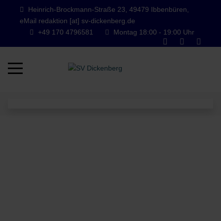
Heinrich-Brockmann-Straße 23, 49479 Ibbenbüren,
eMail redaktion [at] sv-dickenberg.de
+49 170 4796581
Montag 18:00 - 19:00 Uhr
Mobile Menu Toggle
Wir sind der Lauftreff vom SV
Dickenberg