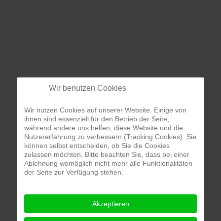
Wir benutzen Cookies
Wir nutzen Cookies auf unserer Website. Einige von
ihnen sind essenziell für den Betrieb der Seite,
während andere uns helfen, diese Website und die
Nutzererfahrung zu verbessern (Tracking Cookies). Sie
können selbst entscheiden, ob Sie die Cookies
zulassen möchten. Bitte beachten Sie, dass bei einer
Ablehnung womöglich nicht mehr alle Funktionalitäten
der Seite zur Verfügung stehen.
Akzeptieren