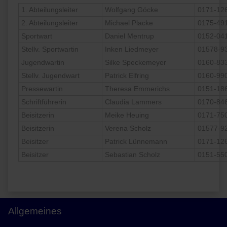
1. Abteilungsleiter
Wolfgang Göcke
0171-12
2. Abteilungsleiter
Michael Placke
0175-49
Sportwart
Daniel Mentrup
0152-04
Stellv. Sportwartin
Inken Liedmeyer
01578-9
Jugendwartin
Silke Speckemeyer
0160-83
Stellv. Jugendwart
Patrick Elfring
0160-99
Pressewartin
Theresa Emmerichs
0151-18
Schriftführerin
Claudia Lammers
0170-84
Beisitzerin
Meike Heuing
0171-75
Beisitzerin
Verena Scholz
01577-9
Beisitzer
Patrick Lünnemann
0171-12
Beisitzer
Sebastian Scholz
0151-55
Allgemeines