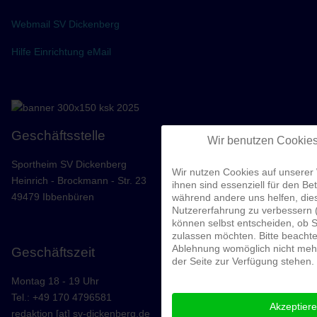
Webmail SV Dickenberg
Hilfe Einrichtung eMail
Geschäftsstelle
Wir benutzen Cookie
Sportheim SV Dickenberg
Wir nutzen Cookies auf unserer 
Heinrich - Brockmann - Str. 23
ihnen sind essenziell für den Bet
49479 Ibbenbüren
während andere uns helfen, die
Nutzererfahrung zu verbessern (
können selbst entscheiden, ob S
zulassen möchten. Bitte beachte
Ablehnung womöglich nicht mehr 
Geschäftszeit
der Seite zur Verfügung stehen.
Montag 18 - 19 Uhr
Tel.: +49 170 4796581
Akzeptier
redaktion [at] sv-dickenberg.de