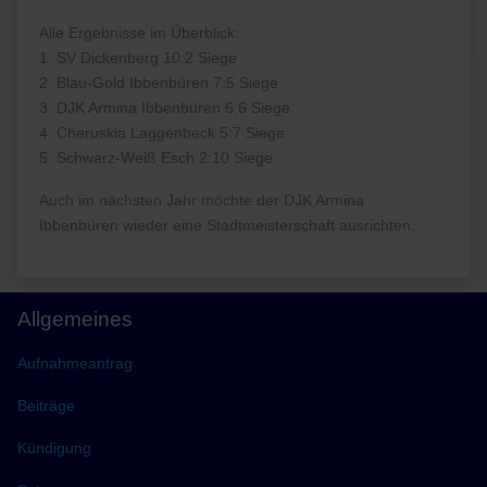
Alle Ergebnisse im Überblick:
1. SV Dickenberg 10:2 Siege
2. Blau-Gold Ibbenbüren 7:5 Siege
3. DJK Armina Ibbenbüren 6:6 Siege
4. Cheruskia Laggenbeck 5:7 Siege
5. Schwarz-Weiß Esch 2:10 Siege
Auch im nächsten Jahr möchte der DJK Armina
Ibbenbüren wieder eine Stadtmeisterschaft ausrichten.
Allgemeines
Aufnahmeantrag
Beiträge
Kündigung