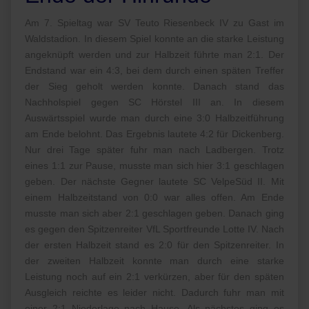
Am 7. Spieltag war SV Teuto Riesenbeck IV zu Gast im
Waldstadion. In diesem Spiel konnte an die starke Leistung
angeknüpft werden und zur Halbzeit führte man 2:1. Der
Endstand war ein 4:3, bei dem durch einen späten Treffer
der Sieg geholt werden konnte. Danach stand das
Nachholspiel gegen SC Hörstel III an. In diesem
Auswärtsspiel wurde man durch eine 3:0 Halbzeitführung
am Ende belohnt. Das Ergebnis lautete 4:2 für Dickenberg.
Nur drei Tage später fuhr man nach Ladbergen. Trotz
eines 1:1 zur Pause, musste man sich hier 3:1 geschlagen
geben. Der nächste Gegner lautete SC VelpeSüd II. Mit
einem Halbzeitstand von 0:0 war alles offen. Am Ende
musste man sich aber 2:1 geschlagen geben. Danach ging
es gegen den Spitzenreiter VfL Sportfreunde Lotte IV. Nach
der ersten Halbzeit stand es 2:0 für den Spitzenreiter. In
der zweiten Halbzeit konnte man durch eine starke
Leistung noch auf ein 2:1 verkürzen, aber für den späten
Ausgleich reichte es leider nicht. Dadurch fuhr man mit
einer 2:1 Niederlage nach Hause. Als nächstes ging es