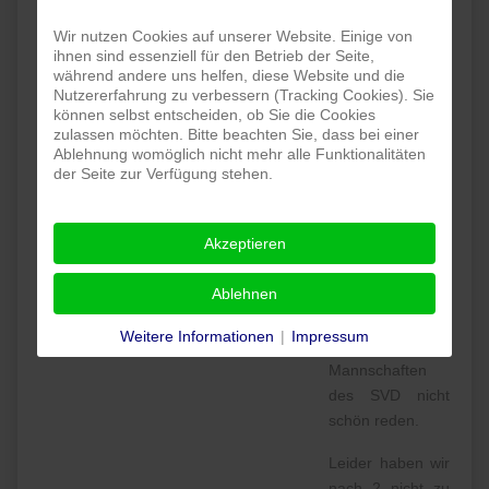
Wir nutzen Cookies auf unserer Website. Einige von
Weiterlesen … Die Hinrunde der Zweiten
ihnen sind essenziell für den Betrieb der Seite,
Mannschaft
während andere uns helfen, diese Website und die
Nutzererfahrung zu verbessern (Tracking Cookies). Sie
können selbst entscheiden, ob Sie die Cookies
Rüdiger Gövert
zulassen möchten. Bitte beachten Sie, dass bei einer
Ablehnung womöglich nicht mehr alle Funktionalitäten
Seniorenfußball aktuell
der Seite zur Verfügung stehen.
Objektiv und
Akzeptieren
beim Blick auf
die jeweilige
Ablehnen
Tabelle lässt sich
die sportliche
Weitere Informationen
|
Impressum
Situation der 3
Mannschaften
des SVD nicht
schön reden.
Leider haben wir
nach 2 nicht zu