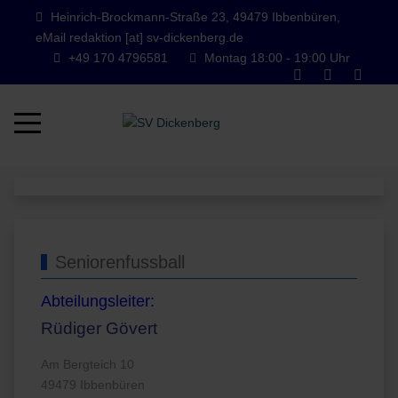
Heinrich-Brockmann-Straße 23, 49479 Ibbenbüren,
eMail redaktion [at] sv-dickenberg.de
+49 170 4796581
Montag 18:00 - 19:00 Uhr
Mobile Menu Toggle
Seniorenfussball
Abteilungsleiter:
Rüdiger Gövert
Am Bergteich 10
49479 Ibbenbüren