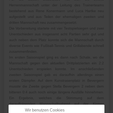
Herrenmannschaft unter der Leitung des Trainerteams
bestehend aus Rene Konermann und Luca Hartke neu
aufgestellt und aus Teilen der ehemaligen zweiten und
dritten Mannschaft neu zusammengesetzt.
Die Vorbereitung startete mit vier Testspielsiegen und zwei
Unentschieden aus insgesamt acht Partien sehr gut und
auch neben dem Platz konnte sich die Mannschaft durch
diverse Events wie Fußball-Tennis und Grillabende schnell
zusammenfinden.
Im ersten Saisonspiel ging es dann nach Schale, wo die
Mannschaft gegen den aktuellen Drittplatzierten ein 2:2
Unentschieden erspielen konnte. Im anschließenden
zweiten Saisonspiel gab es daraufhin allerdings einen
ersten Dämpfer. Auf dem Kunstrasenplatz in Bevergern
musste die Zweite gegen Stella Bevergern 2 neben dem
bitteren 0:4 auch noch einige längere Ausfälle hinnehmen.
Ein Ergebnis, welches die Stimmung auf dem
darauffolgenden Mannschaftsabend auf der Kirmes
allerdings nur leicht trübte.
Wir benutzen Cookies