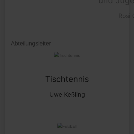
und Jugendschutz
Rosi Göcke
Abteilungsleiter
Wir benutzen Cookies
Wir nutzen Cookies auf unserer Website. Einige von
ihnen sind essenziell für den Betrieb der Seite,
während andere uns helfen, diese Website und die
Nutzererfahrung zu verbessern (Tracking Cookies). Sie
Tischtennis
können selbst entscheiden, ob Sie die Cookies
zulassen möchten. Bitte beachten Sie, dass bei einer
Ablehnung womöglich nicht mehr alle Funktionalitäten
Uwe Keßling
der Seite zur Verfügung stehen.
Akzeptieren
Ablehnen