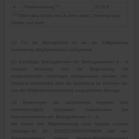
(1)
4
Familienbeitrag
20,50 €
(1)
Eltern plus Kinder bis 18 Jahre oder 1 Elternteil plus
Kinder und mehr
(1) Für die Beitragshöhe ist der am Fälligkeitstag
bestehende Mitgliederstatus maßgebend.
(2) Ermäßigte Beitragsformen der Beitragsnummer 1 – 4
müssen beantragt und die Begründung mit
entsprechenden Unterlagen nachgewiesen werden. Der
Vorstand entscheidet über die Einstufung im Rahmen der
von der Mitgliederversammlung vorgegebenen Beträge.
(3) Änderungen der persönlichen Angaben sind
schnellstmöglich mitzuteilen, insbesondere bei
Inanspruchnahme der Beitragsklassen 1 – 4.
Wir ziehen den Mitgliedsbeitrag unter Angabe unserer
Gläubiger-ID ID: DE03ZZZ00000784839 und der
Mandatsreferenz (interne Vereins-Mitgliedsnummer)