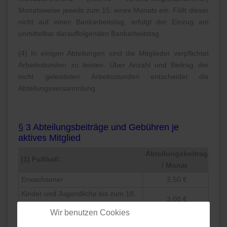
Monatsweise jeweils zum 15. eines Monats ein. Fällt dieser
nicht auf einen Bankarbeitstag, erfolgt der Einzug am
unmittelbar darauffolgenden Bankarbeitstag.
(4) In einigen Abteilungen sind die Mitglieder verpflichtet
Arbeitsstunden zu leisten. Über Anzahl und Beitrag der
nicht geleisteten Arbeitsstunden entscheidet die
Abteilungsversammlung.
§ 3 Abteilungsbeiträge und Gebühren je
aktives Mitglied
Abteilungsbeitrag
(1) Fußball:
/ Monat
Erwachsener
3,50 €
Kinder und Jugendliche bis zum 18.
3,00 €
Lebensjahr
Wir benutzen Cookies
(2)
Nicht geleistete Arbeitsstunden
12,50 €