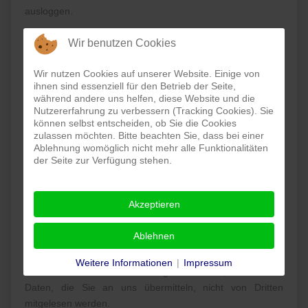
ausloggen.
Weitere Informationen zum Umgang von Nutzerdaten
Wir benutzen Cookies
finden Sie in der Datenschutzerklärung von YouTube unter:
https://www.google.de/intl/de/policies/privacy
Wir nutzen Cookies auf unserer Website. Einige von
ihnen sind essenziell für den Betrieb der Seite,
während andere uns helfen, diese Website und die
Nutzererfahrung zu verbessern (Tracking Cookies). Sie
können selbst entscheiden, ob Sie die Cookies
SSLVerschlüsselung
zulassen möchten. Bitte beachten Sie, dass bei einer
Ablehnung womöglich nicht mehr alle Funktionalitäten
Diese Seite nutzt aus Gründen der Sicherheit und zum
der Seite zur Verfügung stehen.
Schutz der Übertragung vertraulicher Inhalte, wie zum
Beispiel der Anfragen, die Sie an uns als Seitenbetreiber
senden, eine SSL-Verschlüsselung. Eine verschlüsselte
Akzeptieren
Verbindung erkennen Sie daran, dass die Adresszeile des
Browsers von "http://" auf "https://" wechselt und an dem
Ablehnen
Schloss-Symbol in Ihrer Browserzeile.
Weitere Informationen
|
Impressum
Wenn die SSL Verschlüsselung aktiviert ist, können die
Daten, die Sie an uns übermitteln, nicht von Dritten
mitgelesen werden.