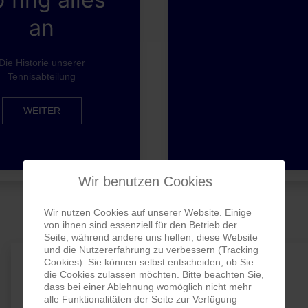
an
Die Historie unserer
Tennisabteilung
WEITER
Wir benutzen Cookies
Wir nutzen Cookies auf unserer Website. Einige
von ihnen sind essenziell für den Betrieb der
Seite, während andere uns helfen, diese Website
und die Nutzererfahrung zu verbessern (Tracking
Cookies). Sie können selbst entscheiden, ob Sie
Tenniskalender
die Cookies zulassen möchten. Bitte beachten Sie,
dass bei einer Ablehnung womöglich nicht mehr
alle Funktionalitäten der Seite zur Verfügung
Uwe Wiethölter