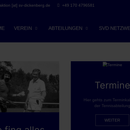
tion [at] sv-dickenberg.de
+49 170 4796581
ME
VEREIN
ABTEILUNGEN
SVD NETZW
Termin
Hier gehts zum Terminka
der Tennisabteilun
WEITER
 fing alles