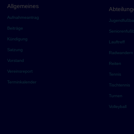
Allgemeines
Abteilun
Aufnahmeantrag
Jugendfußbal
Beiträge
Seniorenfußb
Kündigung
Lauftreff
Satzung
Radwandern
Vorstand
Reiten
Vereinsreport
Tennis
Terminkalender
Tischtennis
Turnen
Volleyball