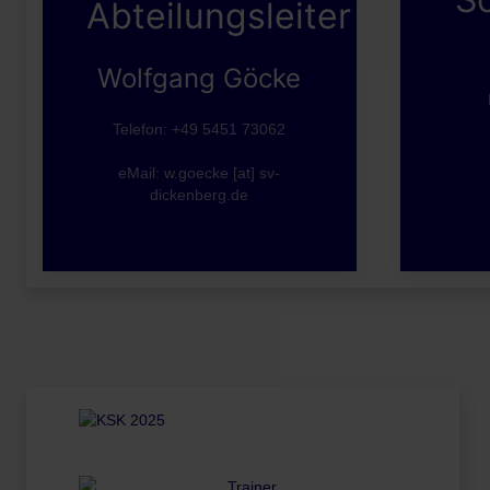
Abteilungsleiter
Wolfgang Göcke
Telefon: +49 5451 73062
eMail: w.goecke [at] sv-
dickenberg.de